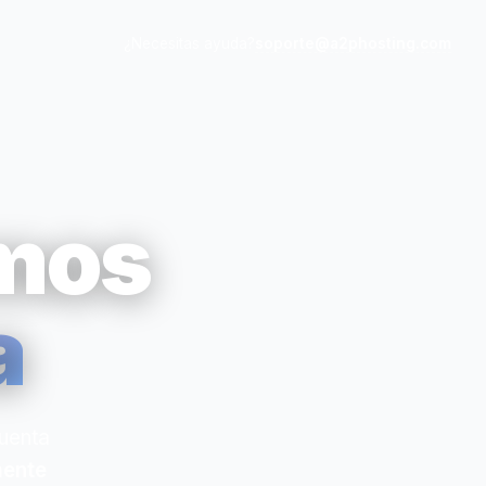
soporte@a2phosting.com
¿Necesitas ayuda?
emos
a
cuenta
ente