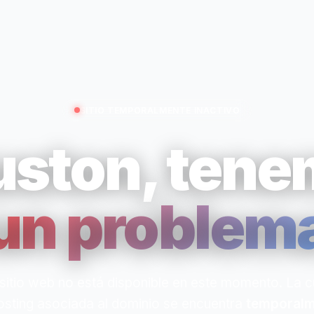
SITIO TEMPORALMENTE INACTIVO
ston, ten
un problem
sitio web no está disponible en este momento. La 
osting asociada al dominio se encuentra
temporalm