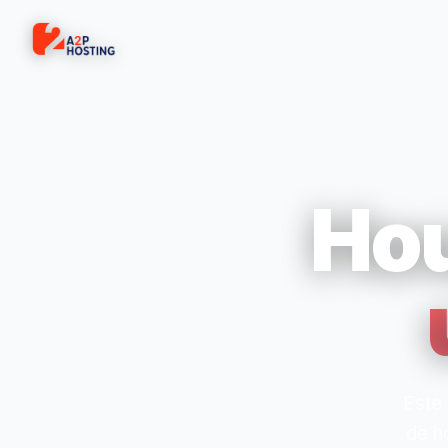
Hou
Este 
de h