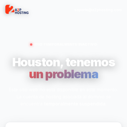
soporte@a2phosting.com
SITIO TEMPORALMENTE INACTIVO
Houston, tenemos
un problema
Este sitio web no está disponible en este momento.
La cuenta de hosting asociada al dominio se
encuentra
temporalmente suspendida
.