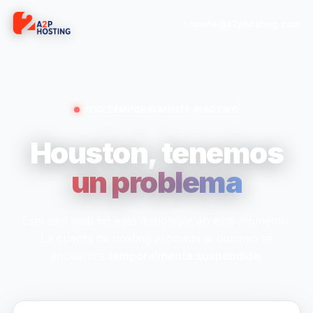
soporte@a2phosting.com
SITIO TEMPORALMENTE INACTIVO
Houston, tenemos
un problema
Este sitio web no está disponible en este momento.
La cuenta de hosting asociada al dominio se
encuentra
temporalmente suspendida
.