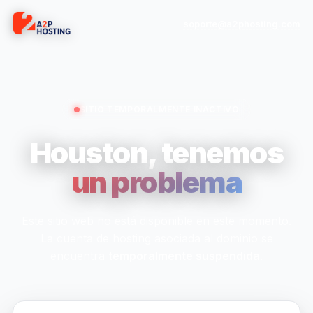
soporte@a2phosting.com
SITIO TEMPORALMENTE INACTIVO
Houston, tenemos
un problema
Este sitio web no está disponible en este momento.
La cuenta de hosting asociada al dominio se
encuentra
temporalmente suspendida
.