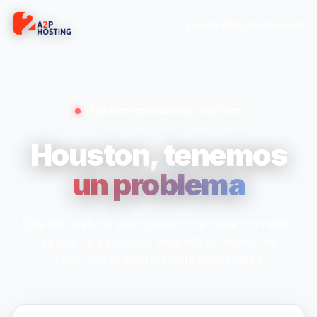
soporte@a2phosting.com
SITIO TEMPORALMENTE INACTIVO
Houston, tenemos
un problema
Este sitio web no está disponible en este momento.
La cuenta de hosting asociada al dominio se
encuentra
temporalmente suspendida
.